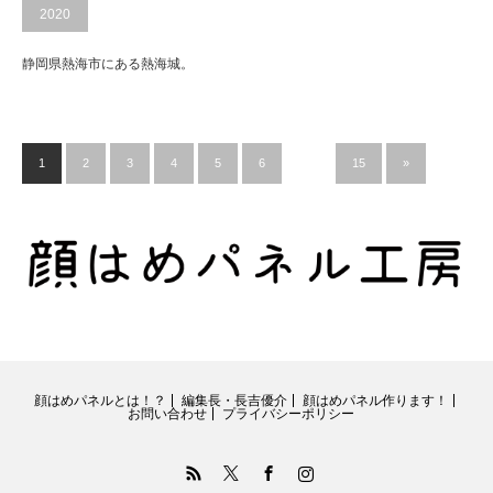
2020
静岡県熱海市にある熱海城。
1
2
3
4
5
6
…
15
»
顔はめパネルとは！？
編集長・長吉優介
顔はめパネル作ります！
お問い合わせ
プライバシーポリシー
RSS
Twitter
Facebook
Instagram