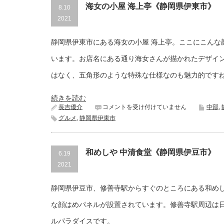
マ
海女の小屋 海上亭《静岡県伊東市》
8.10
リ
2021
ン
タ
ウ
静岡県伊東市にある海女の小屋 海上亭。ここにこんな
ン
《静
います。お店名にある通り海女さんが描かれたデザイ
岡
県
はなく、五角形のような特殊な仕様なのも魅力的です
伊
東
市》
続きを読む
は
海
長吉優介
コメントを受け付けていません
中部
,
女
グルメ
,
静岡県伊東市
の
小
屋
海
和めしや 中清食堂《静岡県伊豆市》
6.19
上
2021
亭
《静
岡
静岡県伊豆市、修善寺駅からすぐのところにある和めし
県
伊
な顔はめパネルが設置されています。修善寺駅周辺は
東
市》
ルパラダイスです。