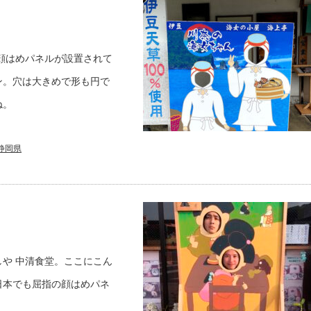
顔はめパネルが設置されて
ン。穴は大きめで形も円で
ね。
静岡県
や 中清食堂。ここにこん
日本でも屈指の顔はめパネ