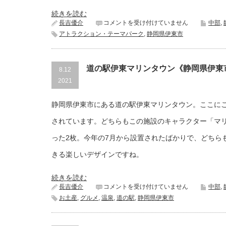
豆
市》
続きを読む
は
ま
長吉優介
コメントを受け付けていません
中部
,
ぼ
アトラクション・テーマパーク
,
静岡県伊東市
ろ
し
博
覧
道の駅伊東マリンタウン《静岡県伊東
8.12
会
2021
《静
岡
県
静岡県伊東市にある道の駅伊東マリンタウン。ここに
伊
東
されています。どちらもこの施設のキャラクター「マ
市》
は
った2枚。今年の7月から設置されたばかりで、どちら
きる楽しいデザインですね。
続きを読む
道
長吉優介
コメントを受け付けていません
中部
,
の
お土産
,
グルメ
,
温泉
,
道の駅
,
静岡県伊東市
駅
伊
東