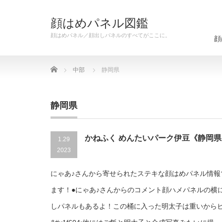
顔はめパネル図鑑
顔はめパネル／顔出しパネルのすべてがここに。
顔
Home
中部
静岡県
静岡県
かねふく めんたいパーク伊豆《静岡
1.29
2023
にゃあ♪さんから寄せられたステキな顔はめパネル情報
ます！●にゃあ♪さんからのコメント顔ハメパネルの横
しパネルもあるよ！この桶に入った明太子は重いから