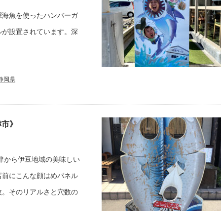
深海魚を使ったハンバーガ
ルが設置されています。深
静岡県
津市》
津から伊豆地域の美味しい
店前にこんな顔はめパネル
枚。そのリアルさと穴数の