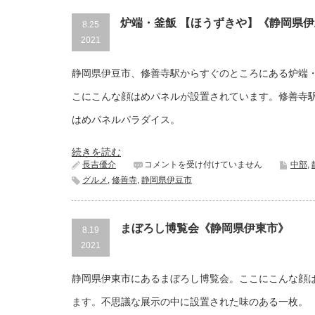
泉
露
炉端・釜飯 【ほうずきや】《静岡県
8.25
天
2021
風
呂
美
静岡県伊豆市、修善寺駅からすぐのところにある炉端・
女
づ
こにこんな顔はめパネルが設置されています。修善寺
く
り
はめパネルパラダイス。
の
湯
《静
続きを読む
岡
炉
長吉優介
コメントを受け付けていません
中部
,
県
端・
グルメ
,
修善寺
,
静岡県伊豆市
川
釜
根
飯
本
【ほ
町》
う
まぼろし博覧会《静岡県伊東市》
8.19
は
ず
2021
き
や】
《静
静岡県伊東市にあるまぼろし博覧会。ここにこんな顔
岡
県
ます。不思議な展示の中に設置された味のある一枚。
伊