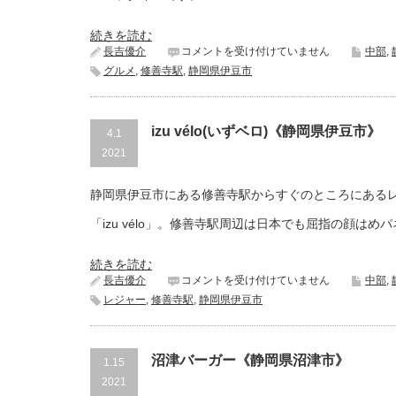
は
続きを読む
和
長吉優介
コメントを受け付けていません
中部
,
め
グルメ
,
修善寺駅
,
静岡県伊豆市
し
や
中
清
izu vélo(いずベロ)《静岡県伊豆市》
4.1
食
2021
堂
《静
岡
静岡県伊豆市にある修善寺駅からすぐのところにある
県
伊
「izu vélo」。修善寺駅周辺は日本でも屈指の顔は
豆
市》
は
続きを読む
izu
長吉優介
コメントを受け付けていません
中部
,
vélo(い
レジャー
,
修善寺駅
,
静岡県伊豆市
ず
ベ
ロ)
《静
沼津バーガー《静岡県沼津市》
1.15
岡
2021
県