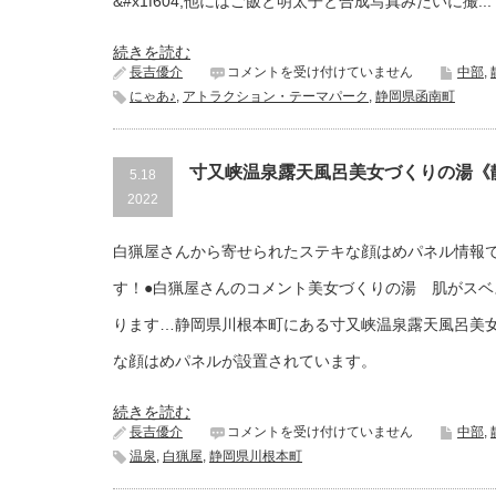
&#x1f604;他にはご飯と明太子と合成写真みたいに撮...
続きを読む
か
長吉優介
コメントを受け付けていません
中部
,
ね
にゃあ♪
,
アトラクション・テーマパーク
,
静岡県函南町
ふ
く
め
ん
寸又峡温泉露天風呂美女づくりの湯《
5.18
た
2022
い
パ
ー
白猟屋さんから寄せられたステキな顔はめパネル情報
ク
伊
す！●白猟屋さんのコメント美女づくりの湯 肌がスベ
豆
《静
ります…静岡県川根本町にある寸又峡温泉露天風呂美
岡
県
な顔はめパネルが設置されています。
函
南
町》
続きを読む
は
寸
長吉優介
コメントを受け付けていません
中部
,
又
温泉
,
白猟屋
,
静岡県川根本町
峡
温