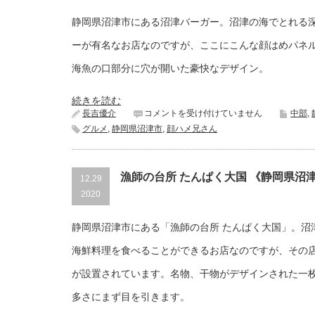
伊
豆
静岡県沼津市にある沼津バーガー。沼津の海でとれる
市》
は
ーが有名なお店なのですが、ここにこんな顔はめパネ
海魚の口部分に穴が開いた豪快なデザイン。
続きを読む
沼
長吉優介
コメントを受け付けていません
中部
,
津
グルメ
,
静岡県沼津市
,
顔ハメ兄さん
バ
ー
ガ
ー
漁師の台所 たんぱく大国 《静岡県沼
12.29
《静
2020
岡
県
沼
静岡県沼津市にある「漁師の台所 たんぱく大国」。沼
津
市》
海鮮料理を食べることができるお店なのですが、その
は
が設置されています。名物、干物がデザインされた一
多さにまず目を引きます。