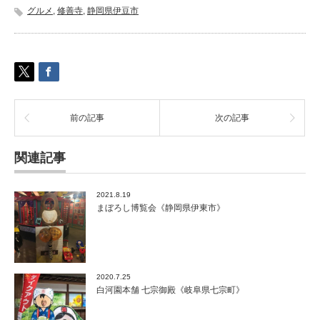
釜
グルメ
,
修善寺
,
静岡県伊豆市
飯
【ほ
う
ず
き
や】
《静
岡
前の記事
次の記事
県
伊
豆
関連記事
市》
は
2021.8.19
まぼろし博覧会《静岡県伊東市》
2020.7.25
白河園本舗 七宗御殿《岐阜県七宗町》