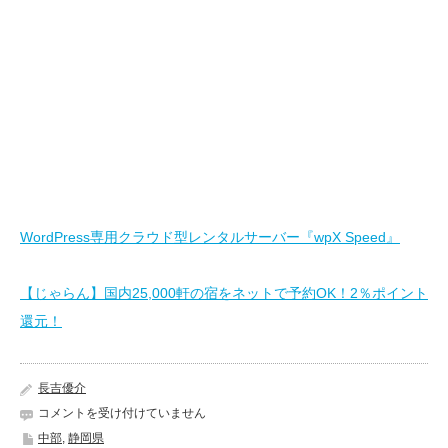
WordPress専用クラウド型レンタルサーバー『wpX Speed』
【じゃらん】国内25,000軒の宿をネットで予約OK！2％ポイント
還元！
長吉優介
炉
コメントを受け付けていません
端・
中部
,
静岡県