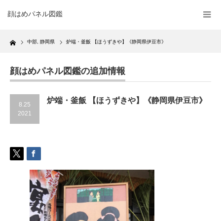
顔はめパネル図鑑
Home
中部
,
静岡県
炉端・釜飯 【ほうずきや】《静岡県伊豆市》
顔はめパネル図鑑の追加情報
炉端・釜飯 【ほうずきや】《静岡県伊豆市》
8.25
2021