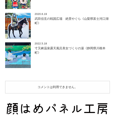
2020.6.19
武田信玄の戦国広場 絶景やぐら《山梨県富士河口湖
町》
2022.5.18
寸又峡温泉露天風呂美女づくりの湯《静岡県川根本
町》
コメントは利用できません。