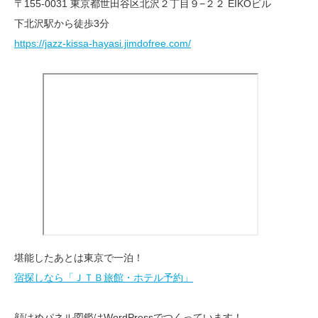
〒155-0031 東京都世田谷区北沢２丁目９−２２ EIKOビル
下北沢駅から徒歩3分
https://jazz-kissa-hayasi.jimdofree.com/
堪能したあとは東京で一泊！
宿探しなら「ＪＴＢ旅館・ホテル予約」
顔はめパネル図鑑はWordPressでつくっています！