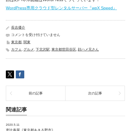
WordPress専用クラウド型レンタルサーバー『wpX Speed』
長吉優介
Jazz
コメントを受け付けていません
と
東京都
,
関東
喫
カフェ
,
グルメ
,
下北沢駅
,
東京都世田谷区
,
顔ハメ兄さん
茶
囃
子
は
や
し
《東
京
前の記事
次の記事
都
世
田
関連記事
谷
区》
は
2020.5.11
恵比寿屋《東京都あきる野市》