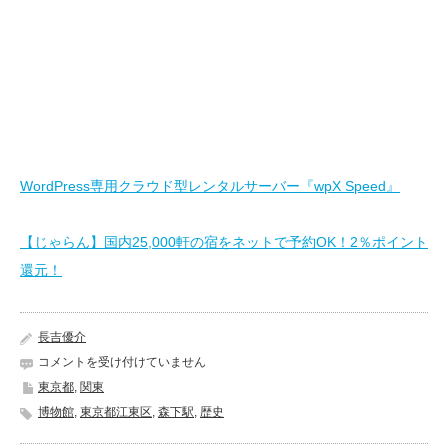
WordPress専用クラウド型レンタルサーバー『wpX Speed』
【じゃらん】国内25,000軒の宿をネットで予約OK！2％ポイント
還元！
長吉優介
江
コメントを受け付けていません
東
東京都
,
関東
区
博物館
,
東京都江東区
,
森下駅
,
歴史
芭
蕉