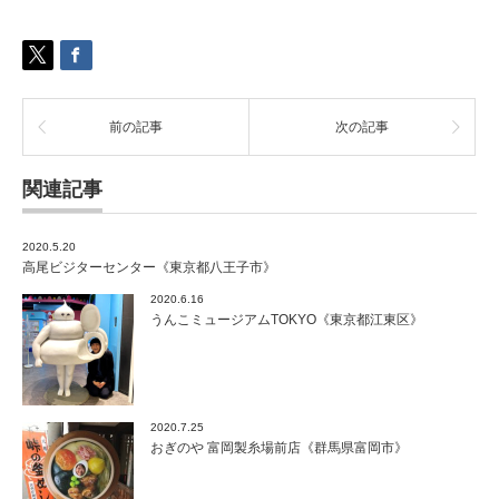
記
念
館
《東
京
都
前の記事
次の記事
江
東
区》
関連記事
は
2020.5.20
高尾ビジターセンター《東京都八王子市》
2020.6.16
うんこミュージアムTOKYO《東京都江東区》
2020.7.25
おぎのや 富岡製糸場前店《群馬県富岡市》