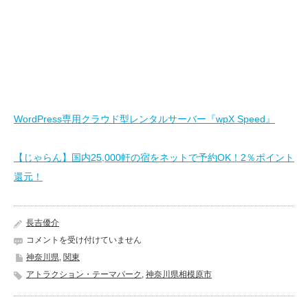
WordPress専用クラウド型レンタルサーバー『wpX Speed』
【じゃらん】国内25,000軒の宿をネットで予約OK！2％ポイント
還元！
長吉優介
さ
コメントを受け付けていません
が
神奈川県
,
関東
み
アトラクション・テーマパーク
,
神奈川県相模原市
湖
リ
ゾ