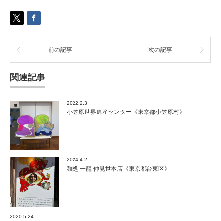
ー
ト
プ
レ
ジ
前の記事
次の記事
ャ
ー
フ
関連記事
ォ
レ
ス
2022.2.3
ト
小笠原世界遺産センター《東京都小笠原村》
《神
奈
川
県
相
2024.4.2
模
麺処 一龍 仲見世本店《東京都台東区》
原
市》
は
2020.5.24