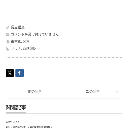
長吉優介
ROOFTOP
コメントを受け付けていません
Sauna《東
東京都
,
関東
京
サウナ
,
西荻窪駅
都
杉
並
区》
は
前の記事
次の記事
関連記事
2020.6.14
神代植物公園《東京都調布市》