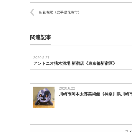
葉
原
新花巻駅《岩手県花巻市》
LIVE
RESTAURANT
Heaven’s
Gate《東
京
関連記事
都
千
代
2020.5.27
田
アントニオ猪木酒場 新宿店《東京都新宿区》
区》
は
2020.6.22
川崎市岡本太郎美術館《神奈川県川崎
コメ