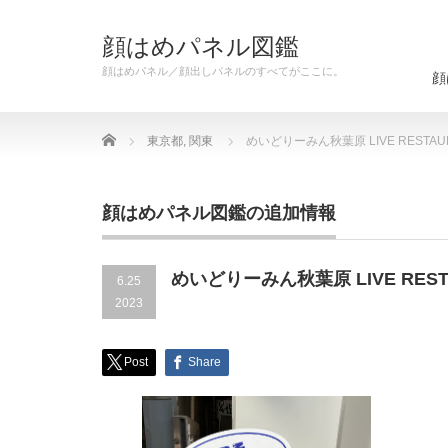
顔はめパネル図鑑
顔はめパネル／顔出しパネルのすべてがここに。
顔
Home
東京都
,
関東
めいどりーみん秋葉原 LIVE RESTAUR
顔はめパネル図鑑の追加情報
めいどりーみん秋葉原 LIVE RESTA
6.25
2023
Post
Share