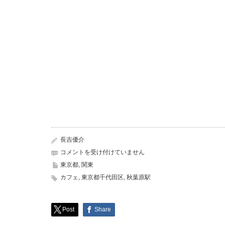
長吉優介
め
コメントを受け付けていません
い
東京都
,
関東
ど
カフェ
,
東京都千代田区
,
秋葉原駅
り
ー
み
ん
Post
Share
秋