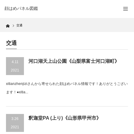
顔はめパネル図鑑
Home
交通
交通
河口湖天上山公園《山梨県富士河口湖町》
4.11
2021
xitianzhenjiziさんから寄せられた顔はめパネル情報です！ありがとうござい
ます！●xitia...
釈迦堂PA (上り)《山形県甲州市》
3.26
2021