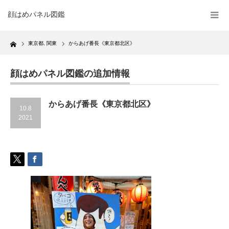
顔はめパネル図鑑
Home
東京都
,
関東
からあげ番長《東京都北区》
顔はめパネル図鑑の追加情報
からあげ番長《東京都北区》
10.8
2021