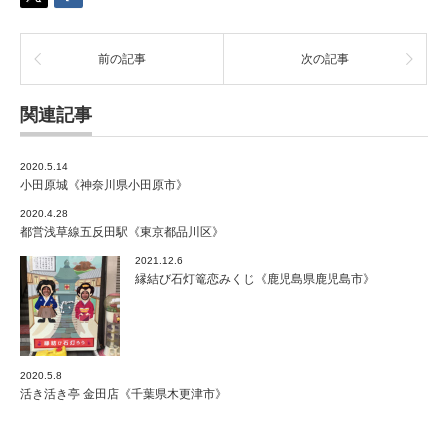
都
北
区》
前の記事
次の記事
は
関連記事
2020.5.14
小田原城《神奈川県小田原市》
2020.4.28
都営浅草線五反田駅《東京都品川区》
2021.12.6
縁結び石灯篭恋みくじ《鹿児島県鹿児島市》
2020.5.8
活き活き亭 金田店《千葉県木更津市》