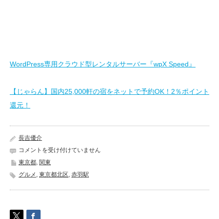
WordPress専用クラウド型レンタルサーバー『wpX Speed』
【じゃらん】国内25,000軒の宿をネットで予約OK！2％ポイント
還元！
長吉優介
か
コメントを受け付けていません
ら
東京都
,
関東
あ
グルメ
,
東京都北区
,
赤羽駅
げ
番
長
《東
京