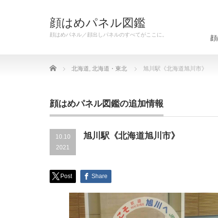
顔はめパネル図鑑
顔はめパネル／顔出しパネルのすべてがここに。
顔
Home
北海道
,
北海道・東北
旭川駅《北海道旭川市》
顔はめパネル図鑑の追加情報
旭川駅《北海道旭川市》
10.10
2021
Post
Share