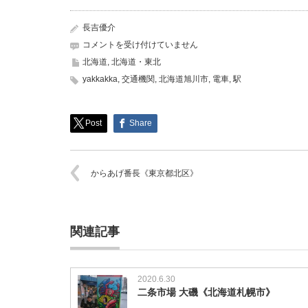
長吉優介
旭
コメントを受け付けていません
川
北海道
,
北海道・東北
駅
yakkakka
,
交通機関
,
北海道旭川市
,
電車
,
駅
《北
海
道
旭
Post
Share
川
市》
は
からあげ番長《東京都北区》
関連記事
2020.6.30
二条市場 大磯《北海道札幌市》