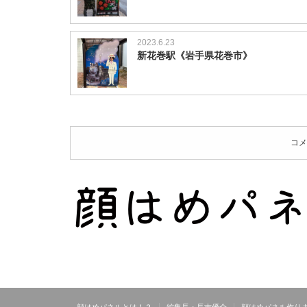
2023.6.23
新花巻駅《岩手県花巻市》
コメ
顔はめパネルとは！？
編集長・長吉優介
顔はめパネル作り