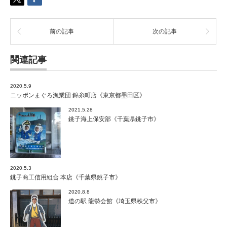
京
都
台
前の記事
次の記事
東
区》
は
関連記事
2020.5.9
ニッポンまぐろ漁業団 錦糸町店《東京都墨田区》
2021.5.28
銚子海上保安部《千葉県銚子市》
2020.5.3
銚子商工信用組合 本店《千葉県銚子市》
2020.8.8
道の駅 龍勢会館《埼玉県秩父市》