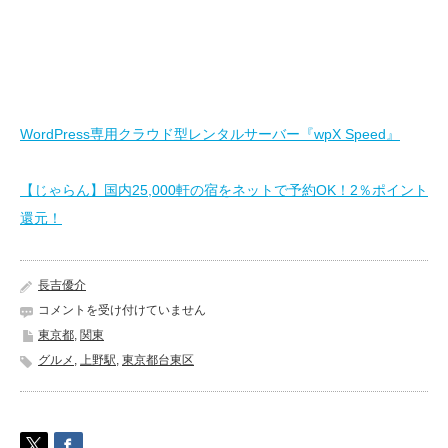
WordPress専用クラウド型レンタルサーバー『wpX Speed』
【じゃらん】国内25,000軒の宿をネットで予約OK！2％ポイント
還元！
長吉優介
ス
コメントを受け付けていません
シ
東京都
,
関東
ロ
グルメ
,
上野駅
,
東京都台東区
ー
上
野
店
《東