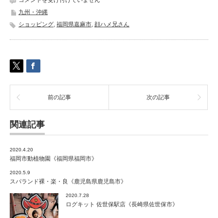
北
九州・沖縄
斗
ショッピング
,
福岡県嘉麻市
,
顔ハメ兄さん
酒
造
《福
岡
県
嘉
麻
市》
前の記事
次の記事
は
関連記事
2020.4.20
福岡市動植物園《福岡県福岡市》
2020.5.9
スパランド裸・楽・良《鹿児島県鹿児島市》
2020.7.28
ログキット 佐世保駅店《長崎県佐世保市》