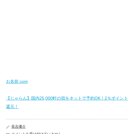
お名前.com
【じゃらん】国内25,000軒の宿をネットで予約OK！2％ポイント
還元！
長吉優介
寒
コメントを受け付けていません