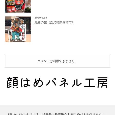
2020.6.18
黒豚の館《鹿児島県霧島市》
コメントは利用できません。
顔はめパネルとは！？
編集長・長吉優介
顔はめパネル作ります！