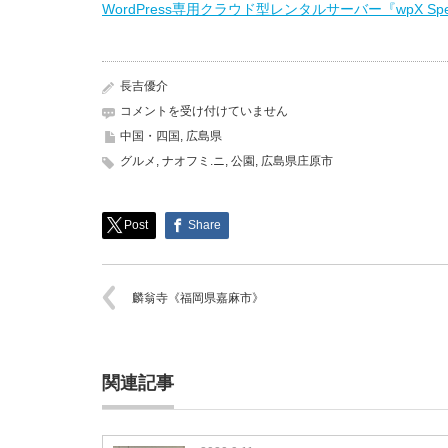
WordPress専用クラウド型レンタルサーバー『wpX Sp
長吉優介
里
コメントを受け付けていません
山
中国・四国
,
広島県
の
グルメ
,
ナオフミ.ニ
,
公園
,
広島県庄原市
駅
庄
原
ふ
Post
Share
ら
り
《広
麟翁寺《福岡県嘉麻市》
島
県
庄
原
市》
関連記事
は