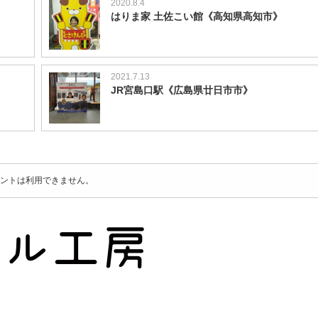
2020.8.4
はりま家 土佐こい館《高知県高知市》
2021.7.13
JR宮島口駅《広島県廿日市市》
ントは利用できません。