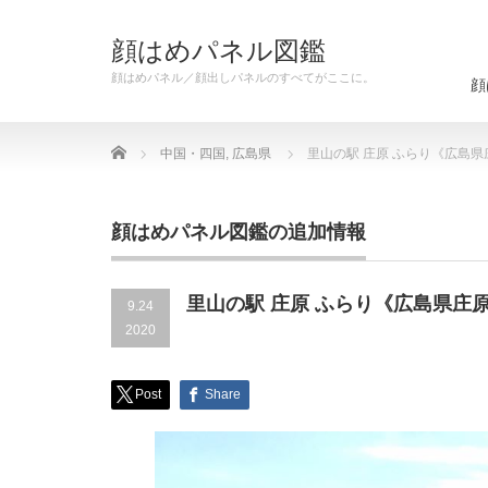
顔はめパネル図鑑
顔はめパネル／顔出しパネルのすべてがここに。
顔
Home
中国・四国
,
広島県
里山の駅 庄原 ふらり《広島県
顔はめパネル図鑑の追加情報
里山の駅 庄原 ふらり《広島県庄
9.24
2020
Post
Share