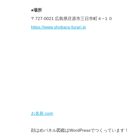
●場所
〒727-0021 広島県庄原市三日市町４−１０
https://www.shobara-furari.jp
お名前.com
顔はめパネル図鑑はWordPressでつくっています！