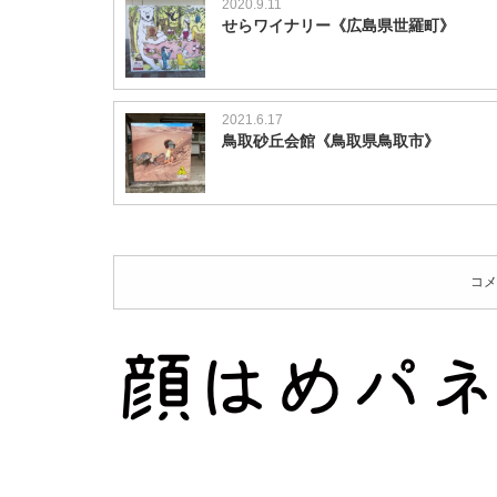
2020.9.11
せらワイナリー《広島県世羅町》
2021.6.17
鳥取砂丘会館《鳥取県鳥取市》
コメ