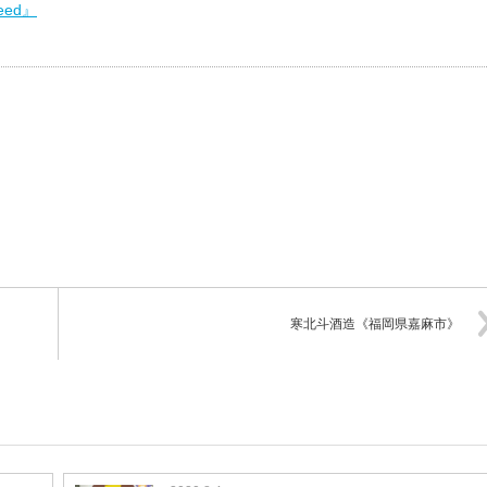
eed』
寒北斗酒造《福岡県嘉麻市》