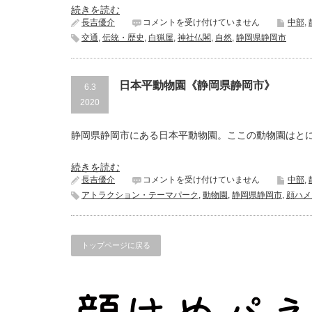
続きを読む
久
長吉優介
コメントを受け付けていません
中部
,
能
交通
,
伝統・歴史
,
白猟屋
,
神社仏閣
,
自然
,
静岡県静岡市
山
東
照
宮
日本平動物園《静岡県静岡市》
6.3
《静
2020
岡
県
静
静岡県静岡市にある日本平動物園。ここの動物園はと
岡
市》
は
続きを読む
日
長吉優介
コメントを受け付けていません
中部
,
本
アトラクション・テーマパーク
,
動物園
,
静岡県静岡市
,
顔ハメ
平
動
物
園
トップページに戻る
《静
岡
県
静
岡
市》