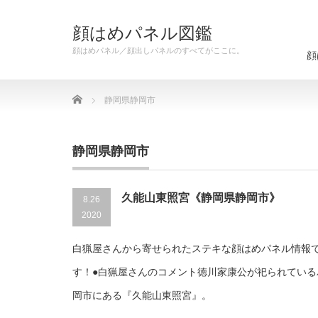
顔はめパネル図鑑
顔はめパネル／顔出しパネルのすべてがここに。
顔
Home
静岡県静岡市
静岡県静岡市
久能山東照宮《静岡県静岡市》
8.26
2020
白猟屋さんから寄せられたステキな顔はめパネル情報
す！●白猟屋さんのコメント徳川家康公が祀られている
岡市にある『久能山東照宮』。