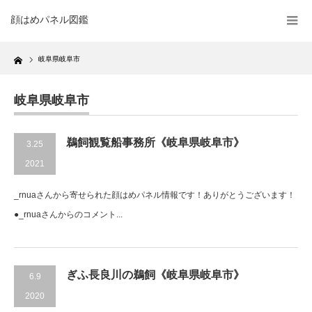
顔はめパネル図鑑
Home
岐阜県岐阜市
岐阜県岐阜市
鵜飼観覧船事務所《岐阜県岐阜市》
3.25
2021
_rnuaさんから寄せられた顔はめパネル情報です！ありがとうございます！
●_rnuaさんからのコメント...
ぎふ長良川の鵜飼《岐阜県岐阜市》
6.9
2020