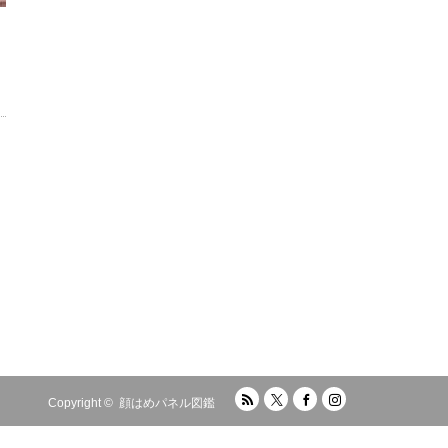
RSS
Twitter
Facebook
Instagram
Copyright ©
顔はめパネル図鑑