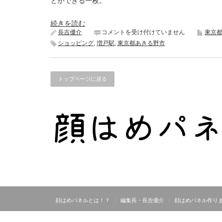
とができる一枚。
続きを読む
田
長吉優介
コメントを受け付けていません
東京
辺
ショッピング
,
増戸駅
,
東京都あきる野市
酒
店
《東
京
トップページに戻る
都
あ
き
る
野
市》
は
顔はめパネルとは！？
編集長・長吉優介
顔はめパネル作り