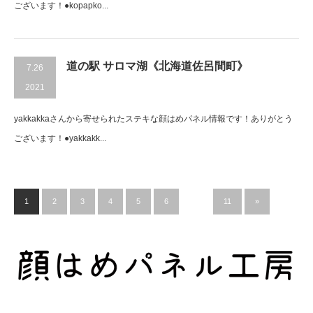
ございます！●kopapko...
道の駅 サロマ湖《北海道佐呂間町》
7.26
2021
yakkakkaさんから寄せられたステキな顔はめパネル情報です！ありがとう
ございます！●yakkakk...
1
2
3
4
5
6
…
11
»