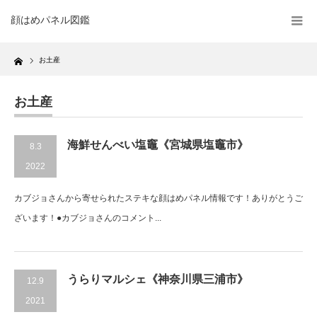
顔はめパネル図鑑
Home
お土産
お土産
海鮮せんべい塩竈《宮城県塩竈市》
8.3
2022
カブジョさんから寄せられたステキな顔はめパネル情報です！ありがとうご
ざいます！●カブジョさんのコメント...
うらりマルシェ《神奈川県三浦市》
12.9
2021