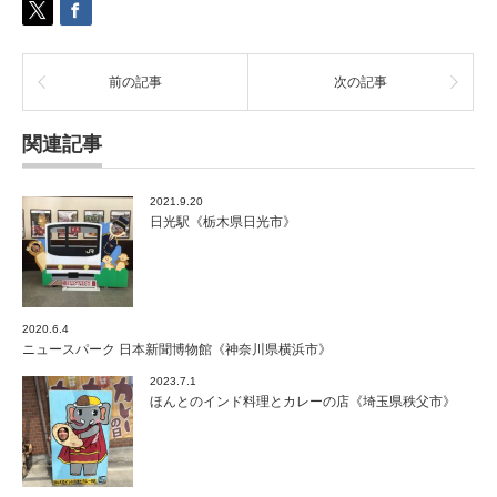
《東
京
都
世
前の記事
次の記事
田
谷
区》
関連記事
は
2021.9.20
日光駅《栃木県日光市》
2020.6.4
ニュースパーク 日本新聞博物館《神奈川県横浜市》
2023.7.1
ほんとのインド料理とカレーの店《埼玉県秩父市》