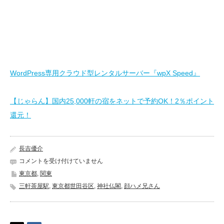
WordPress専用クラウド型レンタルサーバー『wpX Speed』
【じゃらん】国内25,000軒の宿をネットで予約OK！2％ポイント
還元！
長吉優介
太
コメントを受け付けていません
子
東京都
,
関東
堂
三軒茶屋駅
,
東京都世田谷区
,
神社仏閣
,
顔ハメ兄さん
八
幡
神
社