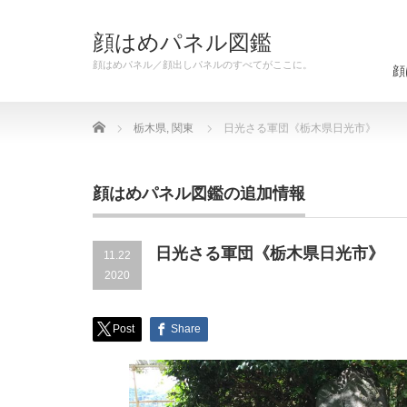
顔はめパネル図鑑
顔はめパネル／顔出しパネルのすべてがここに。
顔
Home
栃木県
,
関東
日光さる軍団《栃木県日光市》
顔はめパネル図鑑の追加情報
日光さる軍団《栃木県日光市》
11.22
2020
Post
Share