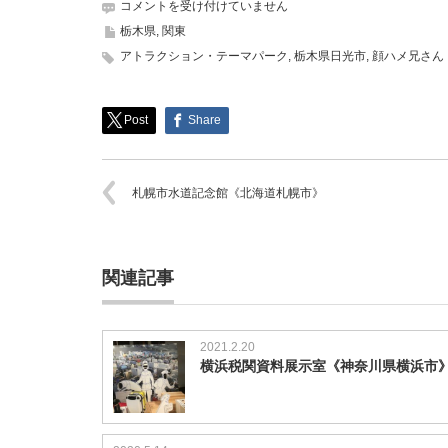
日
コメントを受け付けていません
光
栃木県
,
関東
さ
アトラクション・テーマパーク
,
栃木県日光市
,
顔ハメ兄さん
る
軍
団
《栃
Post
Share
木
県
日
札幌市水道記念館《北海道札幌市》
光
市》
は
関連記事
2021.2.20
横浜税関資料展示室《神奈川県横浜市