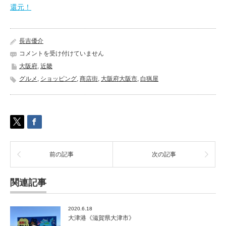
還元！
長吉優介
新
コメントを受け付けていません
世
大阪府
,
近畿
界
グルメ
,
ショッピング
,
商店街
,
大阪府大阪市
,
白猟屋
市
場
《大
阪
府
大
阪
市》
前の記事
次の記事
は
関連記事
2020.6.18
大津港《滋賀県大津市》