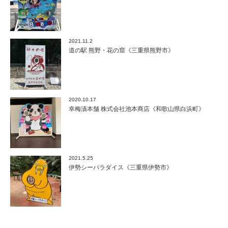
2021.11.2
道の駅 熊野・花の窟《三重県熊野市》
2020.10.17
幸梅漬本舗 株式会社池本商店《和歌山県白浜町》
2021.5.25
伊勢シーパラダイス《三重県伊勢市》