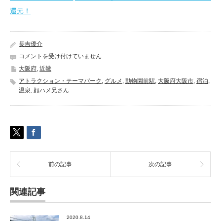
還元！
長吉優介
ス
コメントを受け付けていません
パ
大阪府
,
近畿
ワ
アトラクション・テーマパーク
,
グルメ
,
動物園前駅
,
大阪府大阪市
,
宿泊
,
ー
温泉
,
顔ハメ兄さん
ル
ド
世
界
の
大
温
泉
前の記事
次の記事
《大
阪
府
関連記事
大
阪
市》
2020.8.14