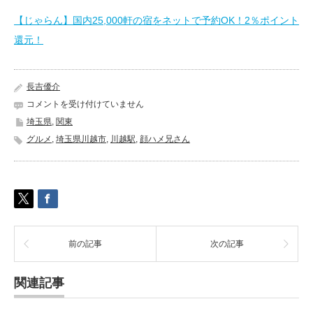
【じゃらん】国内25,000軒の宿をネットで予約OK！2％ポイント
還元！
長吉優介
お
コメントを受け付けていません
む
埼玉県
,
関東
す
グルメ
,
埼玉県川越市
,
川越駅
,
顔ハメ兄さん
び
と
ワ
ッ
フ
ル
の
店
前の記事
次の記事
福々
ス
タ
関連記事
ン
ド