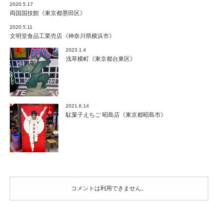
《埼
2020.5.17
玉
両国国技館《東京都墨田区》
県
2020.5.11
川
文明堂食品工業売店《神奈川県横浜市》
越
市》
2023.1.4
は
浅草横町《東京都台東区》
2021.6.14
駄菓子えちご 昭島店《東京都昭島市》
コメントは利用できません。