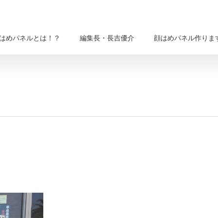
はめパネルとは！？
編集長・長吉優介
顔はめパネル作りま