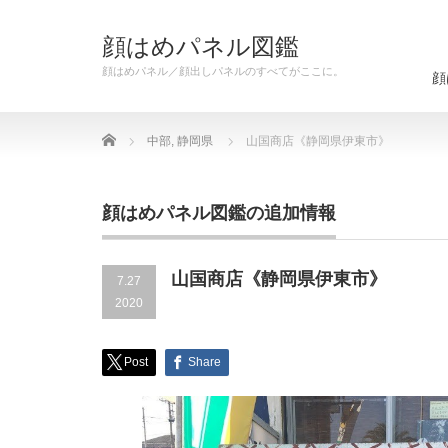
顔はめパネル図鑑
顔はめパネル／顔出しパネルのすべてがここに。
顔
Home
中部
,
静岡県
山国商店《静岡県伊東市》
顔はめパネル図鑑の追加情報
山国商店《静岡県伊東市》
7.27
2020
Post
Share