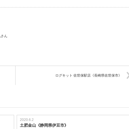
兄さん
ログキット 佐世保駅店《長崎県佐世保市》
2020.6.2
土肥金山《静岡県伊豆市》