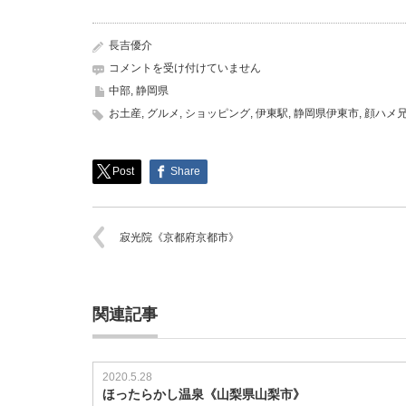
長吉優介
山
コメントを受け付けていません
国
中部
,
静岡県
商
お土産
,
グルメ
,
ショッピング
,
伊東駅
,
静岡県伊東市
,
顔ハメ
店
《静
岡
県
Post
Share
伊
東
市》
寂光院《京都府京都市》
は
関連記事
2020.5.28
ほったらかし温泉《山梨県山梨市》