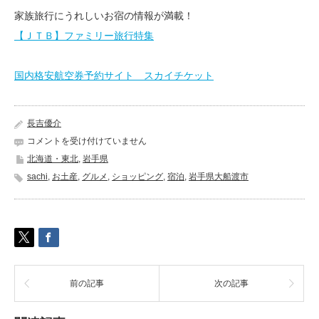
家族旅行にうれしいお宿の情報が満載！
【ＪＴＢ】ファミリー旅行特集
国内格安航空券予約サイト スカイチケット
長吉優介
か
コメントを受け付けていません
も
北海道・東北
,
岩手県
め
sachi
,
お土産
,
グルメ
,
ショッピング
,
宿泊
,
岩手県大船渡市
テ
ラ
ス
三
陸
菓
匠
さ
前の記事
次の記事
い
と
う