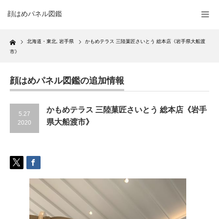
顔はめパネル図鑑
Home
北海道・東北
,
岩手県
かもめテラス 三陸菓匠さいとう 総本店《岩手県大船渡
市》
顔はめパネル図鑑の追加情報
かもめテラス 三陸菓匠さいとう 総本店《岩手
5.27
県大船渡市》
2020