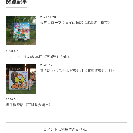
関連記事
総
本
店
2021.11.29
《岩
天狗山ロープウェイ山頂駅《北海道小樽市》
手
県
大
船
渡
2020.6.4
市》
こけしのしまぬき 本店《宮城県仙台市》
は
2020.7.9
道の駅 ハウスヤルビ奈井江《北海道奈井江町》
2020.5.4
鳴子温泉駅《宮城県大崎市》
コメントは利用できません。