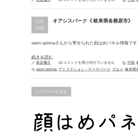
阜
か
か
オアシスパーク《 岐阜県各務原市》
み
5.20
が
2020
は
ら
航
saori.spinnaさんから寄せられた顔はめパネル
空
宇
続きを読む
宙
博
オ
長吉優介
コメントを受け付けていません
中部
,
物
ア
saori.spinna
,
アトラクション・テーマパーク
,
グルメ
,
岐阜県
館
シ
《岐
ス
阜
パ
県
ー
トップページに戻る
各
ク
務
《
原
岐
市》
阜
は
県
各
務
原
市》