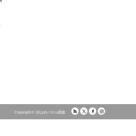
RSS
Twitter
Facebook
Instagram
Copyright ©
顔はめパネル図鑑