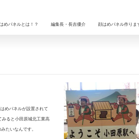
はめパネルとは！？
編集長・長吉優介
顔はめパネル作りま
顔はめパネルが設置されて
てみると小田原城北工業高
のみたいなんです。