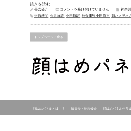
続きを読む
JR
長吉優介
コメントを受け付けていません
神奈
小
交通機関
,
公共施設
,
小田原駅
,
神奈川県小田原市
,
顔ハメ兄さ
田
原
駅
《神
トップページに戻る
奈
川
県
小
田
原
市》
は
顔はめパネルとは！？
編集長・長吉優介
顔はめパネル作り