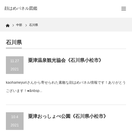
顔はめパネル図鑑
Home
中部
石川県
石川県
粟津温泉観光協会《石川県小松市》
11.27
2021
kaohameyuriさんから寄せられた素敵な顔はめパネル情報です！ありがとう
ございます！●&nbsp...
粟津おっしょべ公園《石川県小松市》
10.4
2021