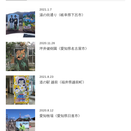
那
市》
2021.1.7
は
湯の街通り《岐阜県下呂市》
2020.11.26
坪井健樹園《愛知県名古屋市》
2021.8.23
道の駅 越前《福井県越前町》
2020.8.12
愛知牧場《愛知県日進市》