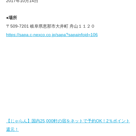
2017年10月14日
●場所
〒509-7201 岐阜県恵那市大井町 舟山１１２０
https://sapa.c-nexco.co.jp/sapa?sapainfoid=106
【じゃらん】国内25,000軒の宿をネットで予約OK！2％ポイント
還元！