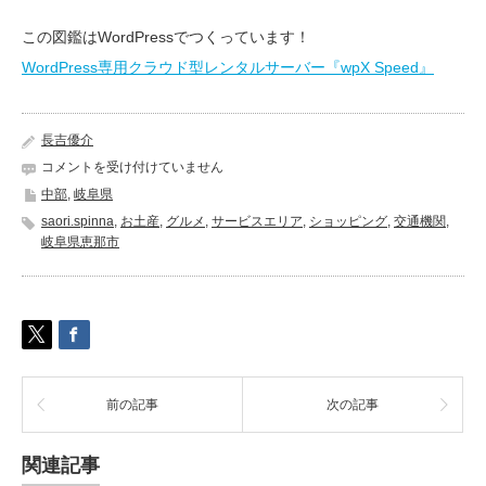
この図鑑はWordPressでつくっています！
WordPress専用クラウド型レンタルサーバー『wpX Speed』
長吉優介
恵
コメントを受け付けていません
那
中部
,
岐阜県
峡
saori.spinna
,
お土産
,
グルメ
,
サービスエリア
,
ショッピング
,
交通機関
,
サ
岐阜県恵那市
ー
ビ
ス
エ
リ
ア
(上
り)
前の記事
次の記事
《岐
阜
県
関連記事
恵