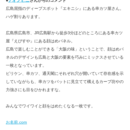
●
ナオフミ.ニ
さんからのコメント
広島屈指のディープスポット『エキニシ』にある串カツ屋さん。
ハゲ割りあります。
広島県広島市、JR広島駅から徒歩3分ほどのところにある串カツ
屋『えびすや』にある顔はめパネル。
広島で楽しむことができる「大阪の味」ということで、顔はめパ
ネルのデザインも広島と大阪の要素を巧みにミックスさせている
一枚となっています。
ビリケン、串カツ、通天閣にそれぞれ穴が開いていて存在感を示
していながらも、串カツをバットに見立てて構えるカープ坊やの
力強さにも目をひかれますな。
みんなでワイワイと顔をはめたくなる一枚です。
お名前.com