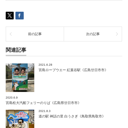
島
県
広
島
市》
は
前の記事
次の記事
関連記事
2021.6.28
宮島ロープウエー 紅葉谷駅《広島廿日市市》
2020.6.9
宮島松大汽船フェリーのりば《広島県廿日市市》
2021.8.3
道の駅 神話の里 白うさぎ《鳥取県鳥取市》