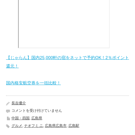
【じゃらん】国内25,000軒の宿をネットで予約OK！2％ポイント
還元！
国内格安航空券を一括比較！
長吉優介
え
コメントを受け付けていません
び
中国・四国
,
広島県
す
グルメ
,
ナオフミ.ニ
,
広島県広島市
,
広島駅
や
《広