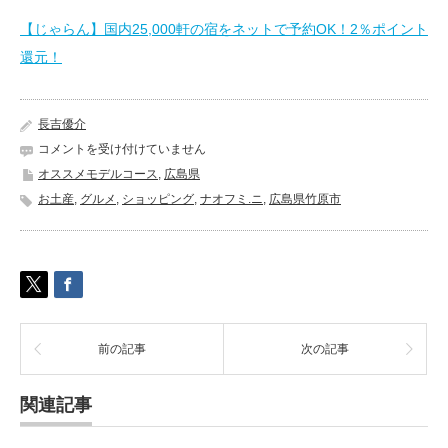
【じゃらん】国内25,000軒の宿をネットで予約OK！2％ポイント
還元！
長吉優介
た
コメントを受け付けていません
け
オススメモデルコース
,
広島県
は
お土産
,
グルメ
,
ショッピング
,
ナオフミ.ニ
,
広島県竹原市
ら
海
の
駅
《広
島
県
竹
前の記事
次の記事
原
市》
は
関連記事