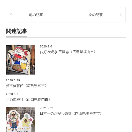
呉
市》
は
前の記事
次の記事
関連記事
2020.7.6
お好み焼き 三國志《広島県福山市》
2020.5.29
呉市体育館《広島県呉市》
2020.5.7
元乃隅神社《山口県長門市》
2021.2.21
日本一のだがし売場《岡山県瀬戸内市》