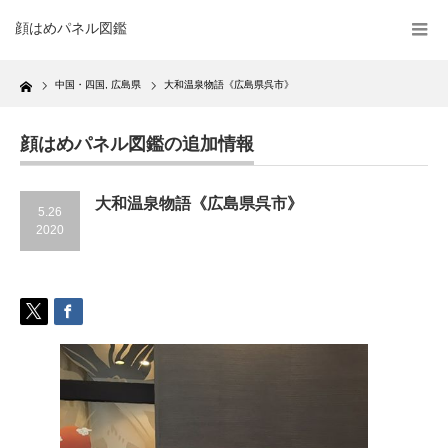
顔はめパネル図鑑
Home
中国・四国
,
広島県
大和温泉物語《広島県呉市》
顔はめパネル図鑑の追加情報
大和温泉物語《広島県呉市》
5.26
2020