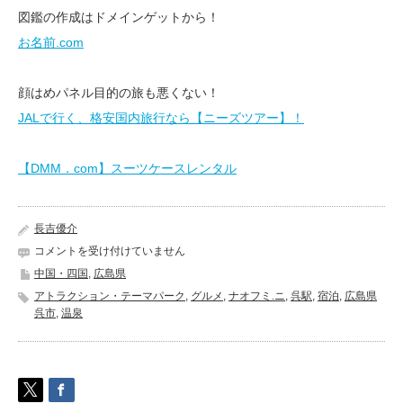
図鑑の作成はドメインゲットから！
お名前.com
顔はめパネル目的の旅も悪くない！
JALで行く、格安国内旅行なら【ニーズツアー】！
【DMM．com】スーツケースレンタル
長吉優介
大
コメントを受け付けていません
和
中国・四国
,
広島県
温
アトラクション・テーマパーク
,
グルメ
,
ナオフミ.ニ
,
呉駅
,
宿泊
,
広島県
泉
呉市
,
温泉
物
語
《広
島
県