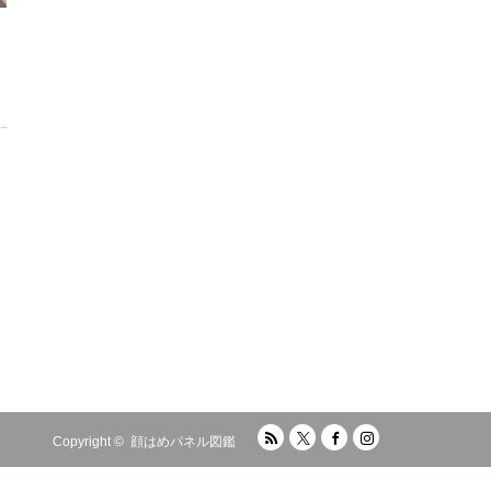
RSS
Twitter
Facebook
Instagram
Copyright ©
顔はめパネル図鑑