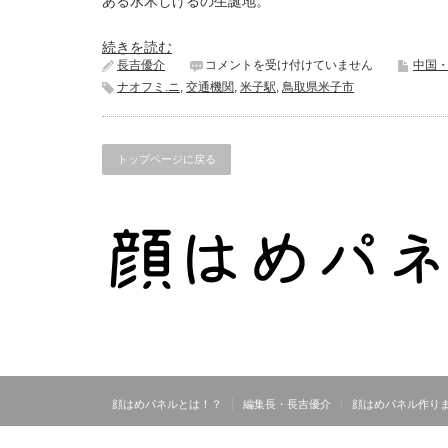
ある水木しげるの生誕地。
続きを読む
米
長吉優介
コメントを受け付けていません
中国
子
ナオフミ.ニ
,
交通機関
,
米子駅
,
鳥取県米子市
駅
《鳥
取
県
トップページに戻る
米
子
市》
は
顔はめパネルとは！？
編集長・長吉優介
顔はめパネル作り