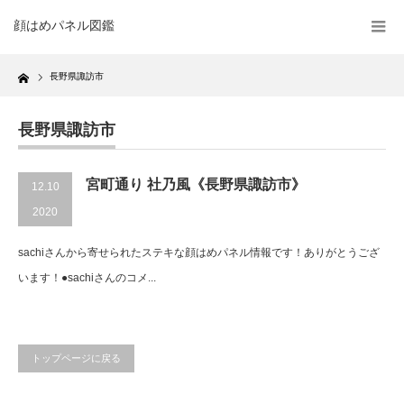
顔はめパネル図鑑
Home
長野県諏訪市
長野県諏訪市
宮町通り 社乃風《長野県諏訪市》
12.10
2020
sachiさんから寄せられたステキな顔はめパネル情報です！ありがとうござ
います！●sachiさんのコメ...
トップページに戻る