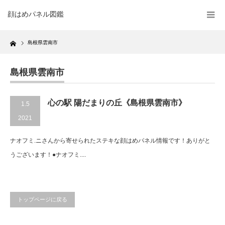
顔はめパネル図鑑
Home
島根県雲南市
島根県雲南市
心の駅 陽だまりの丘《島根県雲南市》
1.5
2021
ナオフミ.ニさんから寄せられたステキな顔はめパネル情報です！ありがと
うございます！●ナオフミ....
トップページに戻る