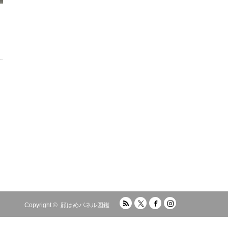
RSS
Twitter
Facebook
Instagram
Copyright ©
顔はめパネル図鑑