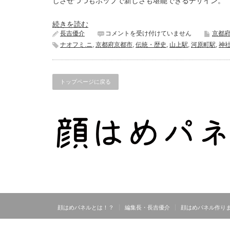
じさせつつもポップで新しさも堪能できるデザイン。
続きを読む
誠
長吉優介
コメントを受け付けていません
京都
心
ナオフミ.ニ
,
京都府京都市
,
伝統・歴史
,
山上駅
,
河原町駅
,
神
院
《京
都
府
トップページに戻る
京
都
市》
は
顔はめパネルとは！？
編集長・長吉優介
顔はめパネル作り