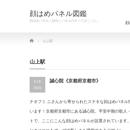
顔はめパネル図鑑
顔はめパネル／顔出しパネルのすべてがここに。
顔
Home
山上駅
山上駅
誠心院《京都府京都市》
6.16
2020
ナオフミ.ニさんから寄せられたステキな顔はめパネル
います！京都府京都市にある誠心院。平安中期の歌人
トで、ここにこんな顔はめパネルが設置されています