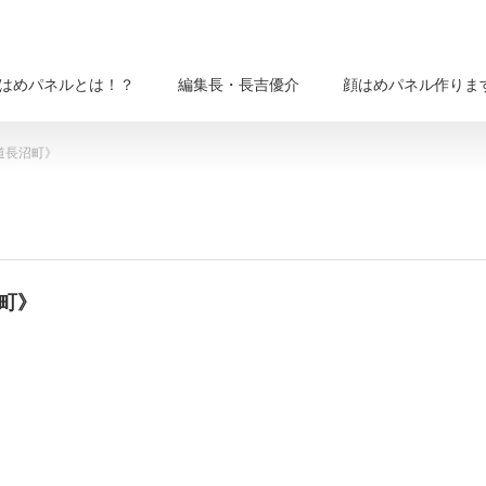
はめパネルとは！？
編集長・長吉優介
顔はめパネル作りま
道長沼町》
町》