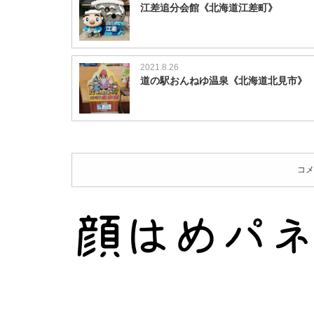
江差追分会館《北海道江差町》
2021.8.26
道の駅おんねゆ温泉《北海道北見市》
コメ