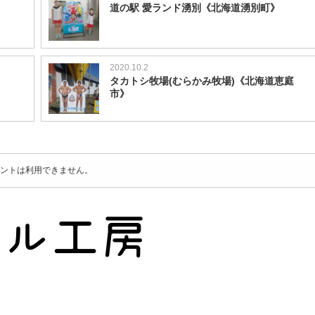
道の駅 愛ランド湧別《北海道湧別町》
2020.10.2
タカトシ牧場(むらかみ牧場)《北海道恵庭
市》
ントは利用できません。