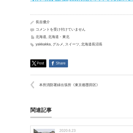
長吉優介
あ
コメントを受け付けていません
い
北海道
,
北海道・東北
す
yakkakka
,
グルメ
,
スイーツ
,
北海道長沼長
の
家
長
沼
Post
Share
本
店
《北
本所消防署緑出張所《東京都墨田区》
海
道
長
沼
町》
関連記事
は
2020.6.23