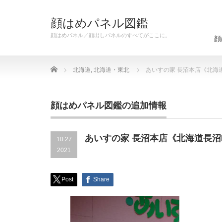
顔はめパネル図鑑
顔はめパネル／顔出しパネルのすべてがここに。
顔
Home
北海道
,
北海道・東北
あいすの家 長沼本店《北海
顔はめパネル図鑑の追加情報
あいすの家 長沼本店《北海道長沼
10.27
2021
Post
Share