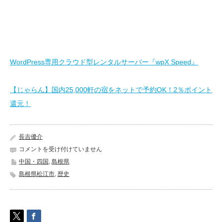
WordPress専用クラウド型レンタルサーバー『wpX Speed』
【じゃらん】国内25,000軒の宿をネットで予約OK！2％ポイント
還元！
長吉優介
松
コメントを受け付けていません
江
中国・四国
,
島根県
城
島根県松江市
,
歴史
《島
根
県
松
江