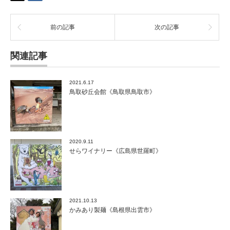
市》
は
前の記事
次の記事
関連記事
2021.6.17
鳥取砂丘会館《鳥取県鳥取市》
2020.9.11
せらワイナリー《広島県世羅町》
2021.10.13
かみあり製麺《島根県出雲市》