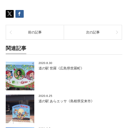
《岡
山
県
倉
敷
市》
前の記事
次の記事
は
関連記事
2020.8.30
道の駅 世羅《広島県世羅町》
2020.6.25
道の駅 あらエッサ《島根県安来市》