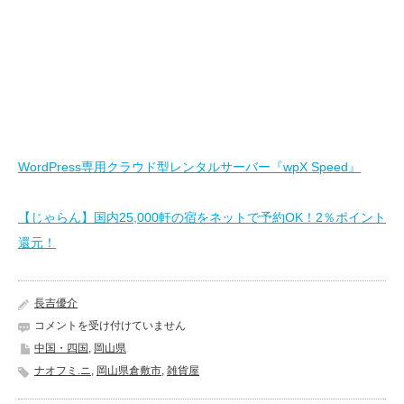
WordPress専用クラウド型レンタルサーバー『wpX Speed』
【じゃらん】国内25,000軒の宿をネットで予約OK！2％ポイント
還元！
長吉優介
本
コメントを受け付けていません
町
中国・四国
,
岡山県
倉
ナオフミ.ニ
,
岡山県倉敷市
,
雑貨屋
敷
屋